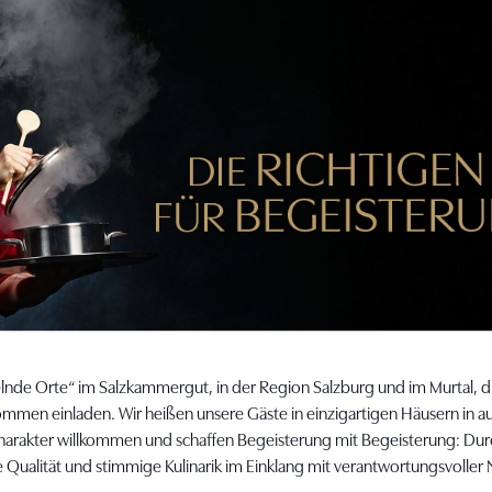
elnde Orte“ im Salzkammergut, in der Region Salzburg und im Murtal
men einladen. Wir heißen unsere Gäste in einzigartigen Häusern in 
arakter willkommen und schaffen Begeisterung mit Begeisterung: Dur
 Qualität und stimmige Kulinarik im Einklang mit verantwortungsvoller N