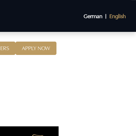
German
English
FERS
APPLY NOW