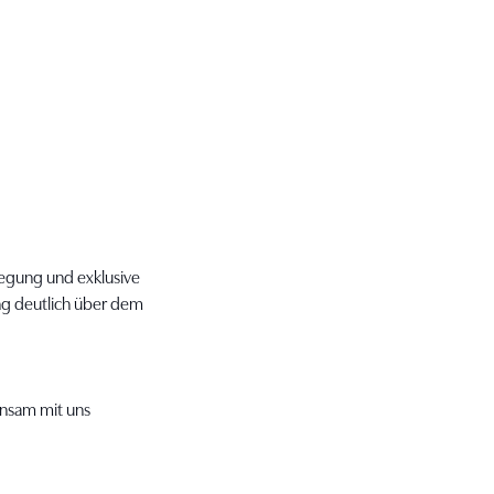
legung und exklusive
ung deutlich über dem
insam mit uns