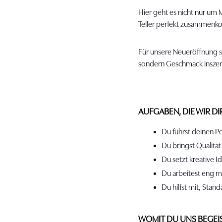
Hier geht es nicht nur um 
Teller perfekt zusammen
Für unsere Neueröffnung su
sondern Geschmack inszen
AUFGABEN, DIE WIR D
Du führst deinen P
Du bringst Qualität
Du setzt kreative
Du arbeitest eng m
Du hilfst mit, Stan
WOMIT DU UNS BEGEI