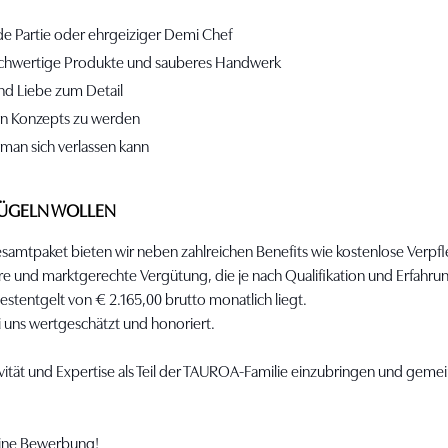
 de Partie oder ehrgeiziger Demi Chef
hochwertige Produkte und sauberes Handwerk
nd Liebe zum Detail
uen Konzepts zu werden
 man sich verlassen kann
LÜGELN WOLLEN
esamtpaket bieten wir neben zahlreichen Benefits wie kostenlose Verpf
aire und marktgerechte Vergütung, die je nach Qualifikation und Erfahr
destentgelt von € 2.165,00 brutto monatlich liegt.
uns wertgeschätzt und honoriert.
tivität und Expertise als Teil der TAUROA-Familie einzubringen und geme
eine Bewerbung!