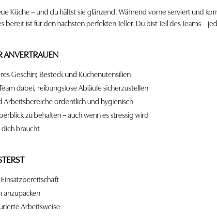
e Küche – und du hältst sie glänzend. Während vorne serviert und kom
s bereit ist für den nächsten perfekten Teller. Du bist Teil des Teams – j
IR ANVERTRAUEN
eres Geschirr, Besteck und Küchenutensilien
Team dabei, reibungslose Abläufe sicherzustellen
d Arbeitsbereiche ordentlich und hygienisch
Überblick zu behalten – auch wenn es stressig wird
 dich braucht
STERST
 Einsatzbereitschaft
am anzupacken
urierte Arbeitsweise