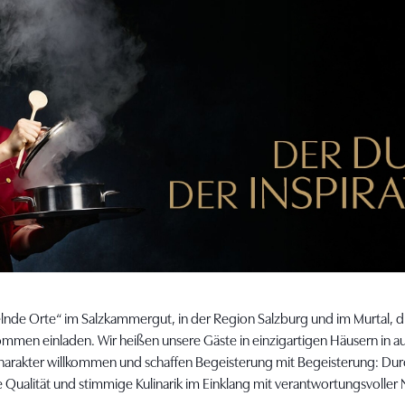
elnde Orte“ im Salzkammergut, in der Region Salzburg und im Murtal
men einladen. Wir heißen unsere Gäste in einzigartigen Häusern in 
arakter willkommen und schaffen Begeisterung mit Begeisterung: Dur
 Qualität und stimmige Kulinarik im Einklang mit verantwortungsvoller N