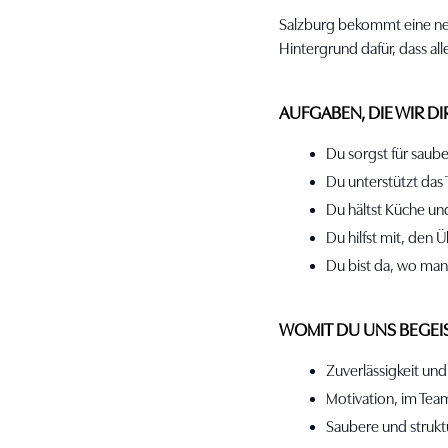
Salzburg bekommt eine neu
Hintergrund dafür, dass alle
AUFGABEN, DIE WIR D
Du sorgst für saub
Du unterstützt das 
Du hältst Küche un
Du hilfst mit, den 
Du bist da, wo man
WOMIT DU UNS BEGEI
Zuverlässigkeit und
Motivation, im Te
Saubere und strukt